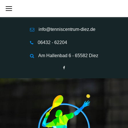
S
k
i
p
info@tenniscentrum-diez.de
t
o
06432 - 62204
c
o
Am Hallenbad 6 - 65582 Diez
n
t
F
e
a
n
c
t
e
b
o
o
k